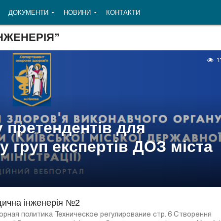
ДОКУМЕНТИ
НОВИНИ
КОНТАКТИ
НЖЕНЕРІЯ”
1
 претендентів для
у груп експертів ДОЗ міста
дична інженерія №2
орная политика Техническое регулирование стр. 6 Створення