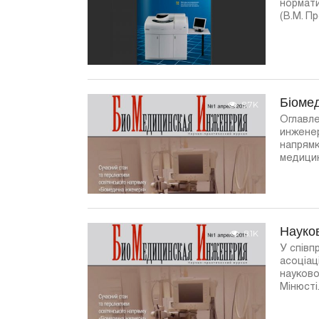
нормати
(В.М. Пр
Біоме
8.7K
Оглавл
инженер
напрямк
медицин
Науко
8.1K
У співп
асоціац
науково
Мінюсті.