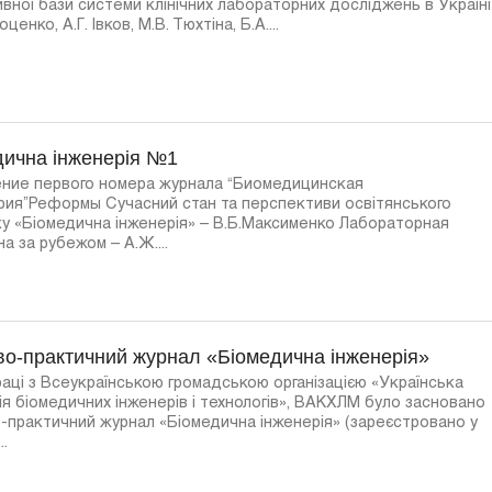
вної бази системи клінічних лабораторних досліджень в Україні
оценко, А.Г. Івков, М.В. Тюхтіна, Б.А....
дична інженерія №1
ение первого номера журнала “Биомедицинская
ия”Реформы Сучасний стан та перспективи освітянського
у «Біомедична інженерія» – В.Б.Максименко Лабораторная
а за рубежом – А.Ж....
во-практичний журнал «Біомедична інженерія»
раці з Всеукраїнською громадською організацією «Українська
ія біомедичних інженерів і технологів», ВАКХЛМ було засновано
-практичний журнал «Біомедична інженерія» (зареєстровано у
..