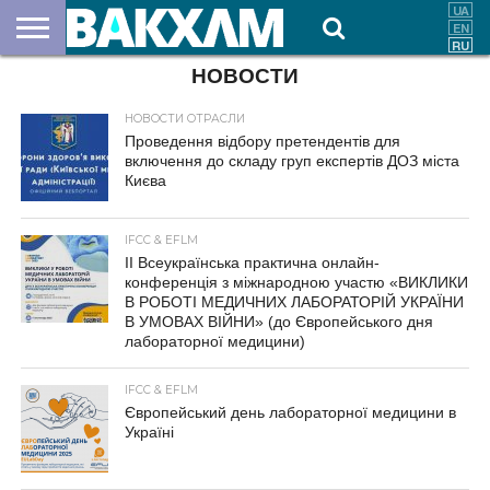
НОВОСТИ
О
НАС
ВЗНОСЫ
ДОКУМЕНТЫ
НОВОСТИ
КОНТАКТЫ
НОВОСТИ ОТРАСЛИ
Проведення відбору претендентів для
включення до складу груп експертів ДОЗ міста
Києва
IFCC & EFLM
ІІ Всеукраїнська практична онлайн-
конференція з міжнародною участю «ВИКЛИКИ
В РОБОТІ МЕДИЧНИХ ЛАБОРАТОРІЙ УКРАЇНИ
В УМОВАХ ВІЙНИ» (до Європейського дня
лабораторної медицини)
IFCC & EFLM
Європейський день лабораторної медицини в
Україні