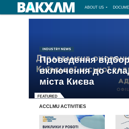
ABOUT US
DOCUME
INDUSTRY NEWS
Проведення відбор
включення до скла
міста Києва
FEATURED
ACCLMU ACTIVITIES