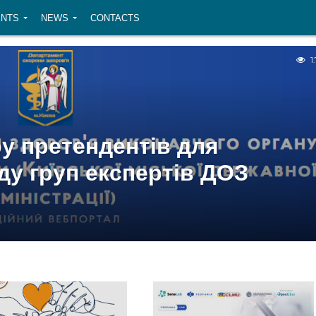
NTS
NEWS
CONTACTS
1
у претендентів для
ду груп експертів ДОЗ