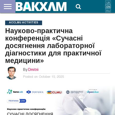
ABOUT
US
DOCUMENTS
NEWS
CONTACTS
ACCLMU ACTIVITIES
Науково-практична
конференція «Сучасні
досягнення лабораторної
діагностики для практичної
медицини»
By
Dmitrii
Posted on
October 15, 2025