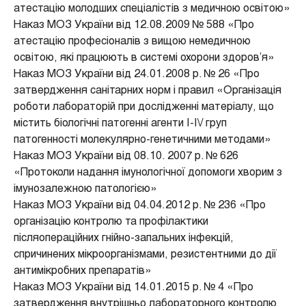
атестацію молодших спеціалістів з медичною освітою»
Наказ МОЗ України від 12.08.2009 № 588 «Про
атестацію професіоналів з вищою немедичною
освітою, які працюють в системі охорони здоров’я»
Наказ МОЗ України від 24.01.2008 р. № 26 «Про
затвердження санітарних норм і правил «Організація
роботи лабораторій при дослідженні матеріалу, що
містить біологічні патогенні агенти І-І\/ груп
патогенності молекулярно-генетичними методами»
Наказ МОЗ України від 08.10. 2007 р. № 626
«Протоколи надання імунологічної допомоги хворим з
імунозалежною патологією»
Наказ МОЗ України від 04.04.2012 р. № 236 «Про
організацію контролю та профілактики
післяопераційних гнійно-запальних інфекцій,
спричинених мікроорганізмами, резистентними до дії
антимікробних препаратів»
Наказ МОЗ України від 14.01.2015 р. № 4 «Про
затвердження внутрішньо лабораторного контролю