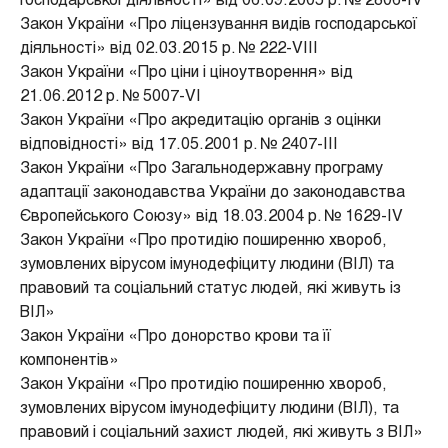
господарської діяльності» від 06.09.2005 р. № 2806-IV
Закон України «Про ліцензування видів господарської
діяльності» від 02.03.2015 р. № 222-VIII
Закон України «Про ціни і ціноутворення» від
21.06.2012 р. № 5007-VI
Закон України «Про акредитацію органів з оцінки
відповідності» від 17.05.2001 р. № 2407-III
Закон України «Про Загальнодержавну програму
адаптації законодавства України до законодавства
Європейського Союзу» вiд 18.03.2004 р. № 1629-IV
Закон України «Про протидію поширенню хвороб,
зумовлених вірусом імунодефіциту людини (ВІЛ) та
правовий та соціальний статус людей, які живуть із
ВІЛ»
Закон України «Про донорство крови та її
компонентів»
Закон України «Про протидію поширенню хвороб,
зумовлених вірусом імунодефіциту людини (ВІЛ), та
правовий і соціальний захист людей, які живуть з ВІЛ»