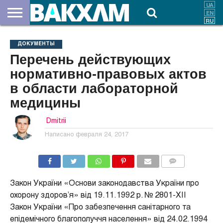
О
НАС
ВЗНОСЫ
ДОКУМЕНТЫ
НОВОСТИ
КОНТАКТЫ
ДОКУМЕНТЫ
Перечень действующих
нормативно-правовых актов
в области лабораторной
медицины
Dmitrii
Написано
февраля 24, 2017
КОММЕНТАРИИ
Закон України «Основи законодавства України про
охорону здоров’я» від 19.11.1992 р. № 2801-ХІІ
Закон України «Про забезпечення санітарного та
епідемічного благополуччя населення» від 24.02.1994