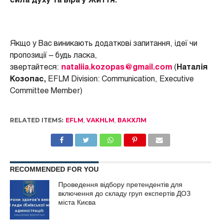
сила духу та віра у Життя.
Якщо у Вас виникають додаткові запитання, ідеї чи
пропозиції – будь ласка,
звертайтеся:
nataliia.kozopas@gmail.com
(
Наталія
Козопас,
EFLM Division: Communication, Executive
Committee Member)
RELATED ITEMS:
EFLM
,
VAKHLM
,
ВАКХЛМ
RECOMMENDED FOR YOU
Проведення відбору претендентів для
включення до складу груп експертів ДОЗ
міста Києва