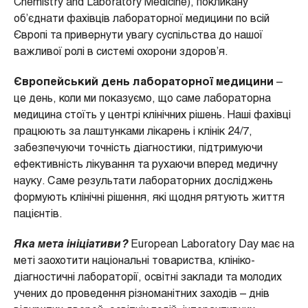
Chemistry and Laboratory Medicine), покликану
об’єднати фахівців лабораторної медицини по всій
Європі та привернути увагу суспільства до нашої
важливої ролі в системі охорони здоров’я.
Європейський день лабораторної медицини
–
це день, коли ми показуємо, що саме лабораторна
медицина стоїть у центрі клінічних рішень. Наші фахівці
працюють за лаштунками лікарень і клінік 24/7,
забезпечуючи точність діагностики, підтримуючи
ефективність лікування та рухаючи вперед медичну
науку. Саме результати лабораторних досліджень
формують клінічні рішення, які щодня рятують життя
пацієнтів.
Яка мета ініціативи
?
European Laboratory Day має на
меті заохотити національні товариства, клініко-
діагностичні лабораторії, освітні заклади та молодих
учених до проведення різноманітних заходів – днів