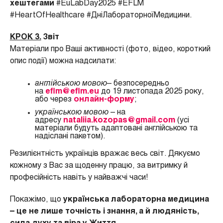
хештегами
#EuLabDay2025 #EFLM
#HeartOfHealthcare #ДніЛабораторноїМедицини.
КРОК 3.
Звіт
Матеріали про Ваші активності (фото, відео, короткий
опис події) можна надсилати:
англійською мовою
– безпосередньо
на
eflm@eflm.eu
до 19 листопада 2025 року,
або через
онлайн-форму
;
українською мовою
– на
адресу
nataliia.kozopas@gmail.com
(усі
матеріали будуть адаптовані англійською та
надіслані пакетом).
Резилієнтність українців вражає весь світ. Дякуємо
кожному з Вас за щоденну працю, за витримку й
професійність навіть у найважчі часи!
Покажімо, що
українська лабораторна медицина
– це не лише точність і знання, а й людяність,