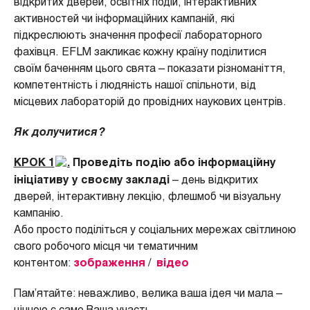
відкритих дверей, освітніх подій, інтерактивних
активностей чи інформаційних кампаній, які
підкреслюють значення професії лабораторного
фахівця. EFLM закликає кожну країну поділитися
своїм баченням цього свята – показати різноманіття,
компетентність і людяність нашої спільноти, від
місцевих лабораторій до провідних наукових центрів.
Як долучитися?
КРОК 1
.
Проведіть подію або інформаційну
ініціативу у своєму закладі
– день відкритих
дверей, інтерактивну лекцію, флешмоб чи візуальну
кампанію.
Або просто поділіться у соціальних мережах світлиною
свого робочого місця чи тематичним
контентом:
зображення
/
відео
Пам’ятайте: неважливо, велика ваша ідея чи мала –