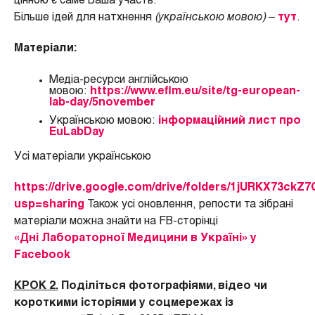
цінною є саме Ваша участь.
Більше ідей для натхнення
(українською мовою)
–
тут
.
Матеріали:
Медіа-ресурси англійською
мовою:
https://www.eflm.eu/site/tg-european-
lab-day/5november
Українською мовою:
інформаційний лист про
EuLabDay
Усі матеріали українською
https://drive.google.com/drive/folders/1jURKX73
usp=sharing
Також усі оновлення, репости та зібрані
матеріали можна знайти на FB-сторінці
«Дні Лабораторної Медицини в Україні» у
Facebook
КРОК 2.
Поділіться фотографіями, відео чи
короткими історіями у соцмережах із