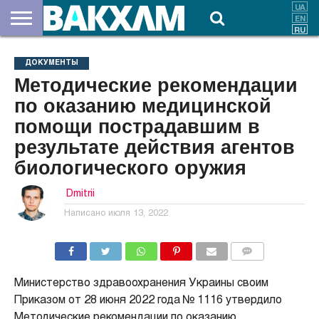
О
НАС
ВЗНОСЫ
ДОКУМЕНТЫ
НОВОСТИ
КОНТАКТЫ
ДОКУМЕНТЫ
Методические рекомендации
по оказанию медицинской
помощи пострадавшим в
результате действия агентов
биологического оружия
Dmitrii
Написано
июля 13, 2022
КОММЕНТАРИИ
Министерство здравоохранения Украины своим
Приказом от 28 июня 2022 года № 1116 утвердило
Методические рекомендации по оказанию